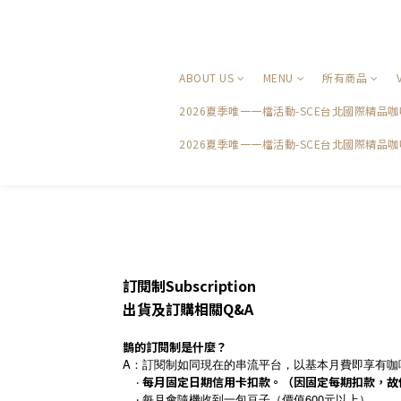
ABOUT US
MENU
所有商品
2026夏季唯一一檔活動-SCE台北國際精
2026夏季唯一一檔活動-SCE台北國際精品
訂閱制Subscription
出貨及訂購相關Q&A
鵲的訂閱制是什麼？
A：訂閱制如同現在的串流平台，以基本月費即享有咖
‧
每月固定日期信用卡扣款。（因固定每期扣款，故僅支援
‧ 每月會隨機收到一包豆子（價值600元以上）