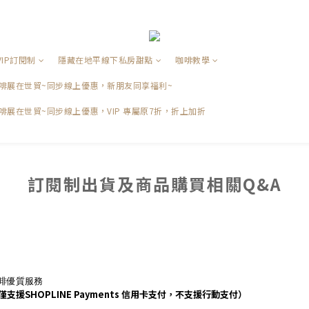
VIP訂閱制
隱藏在地平線下私房甜點
咖啡教學
品咖啡展在世貿~同步線上優惠，新朋友同享福利~
咖啡展在世貿~同步線上優惠，VIP 專屬原7折，折上加折
訂閱制出貨及商品購買相關Q&A
啡優質服務
SHOPLINE Payments 信用卡支付，不支援行動支付）