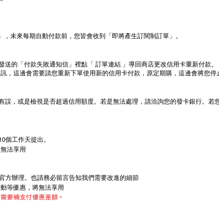
信」，未來每期自動付款前，您皆會收到「即將產生訂閱制訂單」。
發送的「付款失敗通知信」裡點「
訂單連結
」導回商店更改信用卡重新付款。
資訊，這邊會需要請您重新下單使用新的信用卡付款，原定期購，這邊會將您停
有誤，或是檢視是否超過信用額度。若是無法處理，請洽詢您的發卡銀行。若
10個工作天提出。
將無法享用
訊官方辦理。也請務必留言告知我們需要改進的細節
活動等優惠，將無法享用
則需要補支付優惠差額。