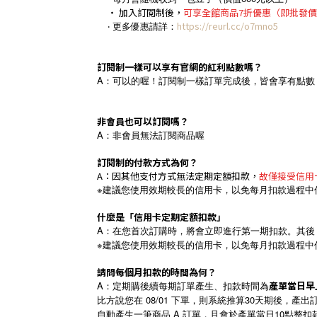
‧ 加入訂閱制後，
可享全館商品7折優惠（即批發
‧ 更多優惠請詳：
https://reurl.cc/o7mno5
訂閱制一樣可以享有官網的紅利點數嗎？
A：可以的喔！訂閱制一樣訂單完成後，皆會享有點數（消費 
非會員也可以訂閱嗎？
A：非會員無法訂閱商品喔
訂閱制的付款方式為何？
A：因其他支付方式無法定期定額扣款，
故僅接受信用
※建議您使用效期較長的信用卡，以免每月扣款過程中
什麼是「信用卡定期定額扣款」
A：在您首次訂購時，將會立即進行第一期扣款。其後
※建議您使用效期較長的信用卡，以免每月扣款過程中
請問每個月扣款的時間為何？
A：定期購後續每期訂單產生、扣款時間為
產單當日早上
比方說您在 08/01 下單，則系統推算30天期後，產出
自動產生一筆商品 A 訂單，且會於產單當日10點整扣