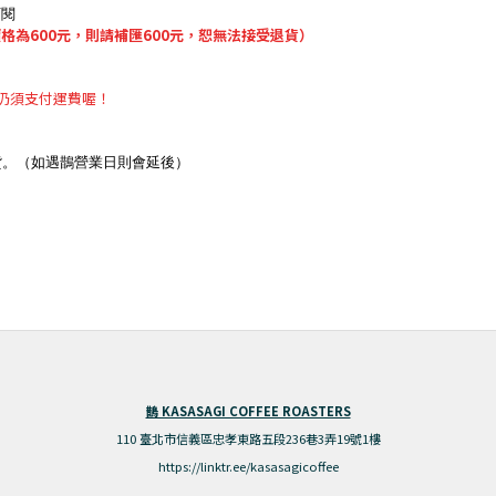
訂閱
為600元，則請補匯600元，恕無法接受退貨）
仍須支付運費喔！
貨。（如遇鵲營業日則會延後）
鵲 KASASAGI COFFEE ROASTERS
110 臺北市信義區忠孝東路五段236巷3弄19號1樓
https://linktr.ee/kasasagicoffee