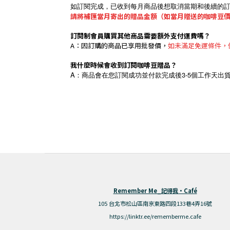
如訂閱完成，已收到每月商品後想取消當期和後續的
請將補匯當月寄出的贈品金額（如當月贈送的咖啡豆價格
訂閱制會員購買其他商品需要額外支付運費嗎？
A：因訂購的商品已享用批發價，
如未滿足免運條件，
我什麼時候會收到訂閱咖啡豆贈品？
A
3-5
：商品會在您訂閱成功並付款完成後
個工作天出
Remember Me_記得我·Café
105 台北市松山區南京東路四段133巷4弄16號
https://linktr.ee/rememberme.cafe