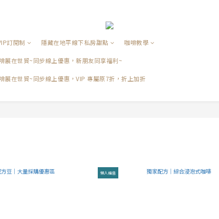
VIP訂閱制
隱藏在地平線下私房甜點
咖啡教學
品咖啡展在世貿~同步線上優惠，新朋友同享福利~
咖啡展在世貿~同步線上優惠，VIP 專屬原7折，折上加折
懶人福音