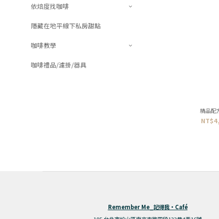
依焙度找咖啡
隱藏在地平線下私房甜點
咖啡教學
咖啡禮品/濾掛/器具
精品配
NT$4,
Remember Me_記得我·Café