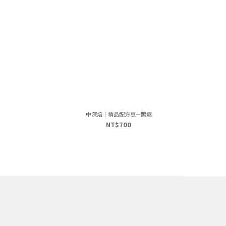
中深焙｜精品配方豆—鵲返
NT$700