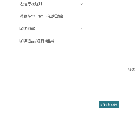
依焙度找咖啡
隱藏在地平線下私房甜點
咖啡教學
咖啡禮品/濾掛/器具
獨家
每種都想喝看看