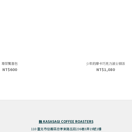
尊榮驚喜包
少年的摩卡巧克力波士頓派
NT$600
NT$1,080
鵲 KASASAGI COFFEE ROASTERS
110 臺北市信義區忠孝東路五段236巷3弄19號1樓