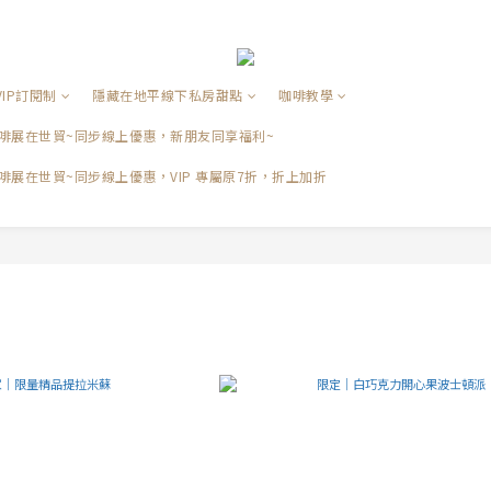
VIP訂閱制
隱藏在地平線下私房甜點
咖啡教學
品咖啡展在世貿~同步線上優惠，新朋友同享福利~
咖啡展在世貿~同步線上優惠，VIP 專屬原7折，折上加折