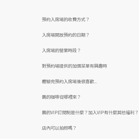
預約入席場的收費方式？
入席場開放預約的日期？
入席場的營業時段？
對預約場提供的加價菜單有興趣時
體驗完預約入席場後很喜歡...
鵲的咖啡從哪裡來？
鵲的VIP訂閱制是什麼？加入VIP有什麼其他福利？
店內可以拍照嗎？