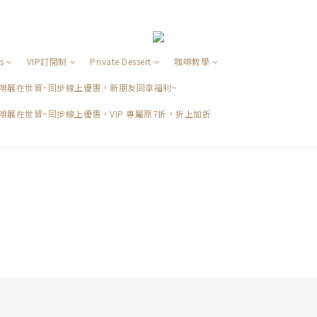
s
VIP訂閱制
Private Dessert
咖啡教學
品咖啡展在世貿~同步線上優惠，新朋友同享福利~
咖啡展在世貿~同步線上優惠，VIP 專屬原7折，折上加折