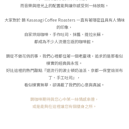
而音樂與燈光上的配置能夠讓你感受到一絲放鬆。
大家對於 鵲 Kasasagi Coffee Roasters 一直有著隱密且具有人情味
的印象，
自家烘焙咖啡、手作吐司、抹醬、提拉米蘇，
都成為不少人流連忘返的咖啡館。
鵲從不做花俏的事，我們心裡都住著一個老靈魂，追求的是那看似
樸實的經典與永恆。
好比這裡的熱門甜點『退流行的波士頓奶油派、京都一保堂焙茶布
丁、手工吐司』，
看似樸實無華，卻滿載了我們的心意與真誠。
鵲咖啡期待與您心中某一絲情感串連，
或是能夠在這裡讓您有個棲身之所。