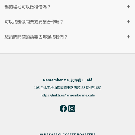
鵲的場地可以做租借嗎？
可以找鵲做同業或異業合作嗎？
想詢問問題的話要去哪邊找我們？
Remember Me_記得我·Café
105 台北市松山區南京東路四段133巷4弄16號
https://linktr.ee/rememberme.cafe
鵲 KASASAGI COFFEE ROASTERS