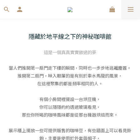
隱藏於地平線之下的神秘咖啡館
這是一個真真實實做過的夢
當人們推開第一扇門走下樓的瞬間，同時也一步步地逃離塵囂。
推開第二扇門，映入眼簾的是有別於車水馬龍的風景，
在這裡聚集的都是頻率相同的人。
有個小房間裡擺設一台烘豆機，
你可以隱隱約約透過玻璃看見，
那些你所喝的咖啡風味都是從那台機器烘焙而來。
展示櫃上擺放一些可提供販售的咖啡豆，有些牆面上可以看見掛
鉤，主要是使用於外套與帽子，