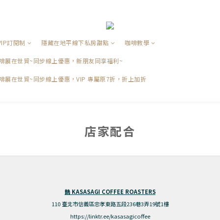
VIP訂閱制
隱藏在地平線下私房甜點
咖啡教學
品咖啡展在世貿~同步線上優惠，新朋友同享福利~
咖啡展在世貿~同步線上優惠，VIP 專屬原7折，折上加折
店家配合
鵲 KASASAGI COFFEE ROASTERS
110 臺北市信義區忠孝東路五段236巷3弄19號1樓
https://linktr.ee/kasasagicoffee